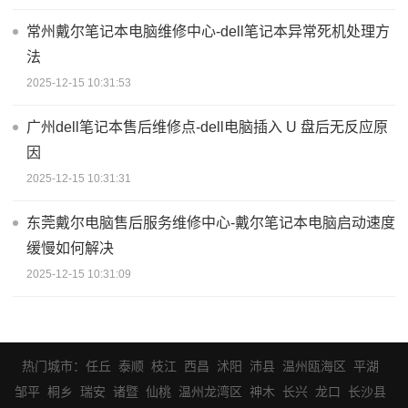
常州戴尔笔记本电脑维修中心-dell笔记本异常死机处理方
法
2025-12-15 10:31:53
广州dell笔记本售后维修点-dell电脑插入 U 盘后无反应原
因
2025-12-15 10:31:31
东莞戴尔电脑售后服务维修中心-戴尔笔记本电脑启动速度
缓慢如何解决
2025-12-15 10:31:09
热门城市：
任丘
泰顺
枝江
西昌
沭阳
沛县
温州瓯海区
平湖
邹平
桐乡
瑞安
诸暨
仙桃
温州龙湾区
神木
长兴
龙口
长沙县